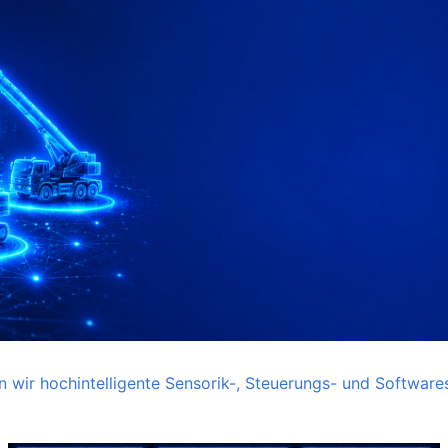
ten wir hochintelligente Sensorik-, Steuerungs- und Softwa